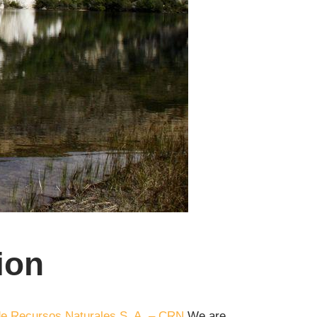
ion
de Recursos Naturales S. A. – CRN
We are