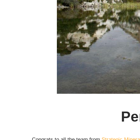
Pe
Congrats to all the team from
Strategic Miner